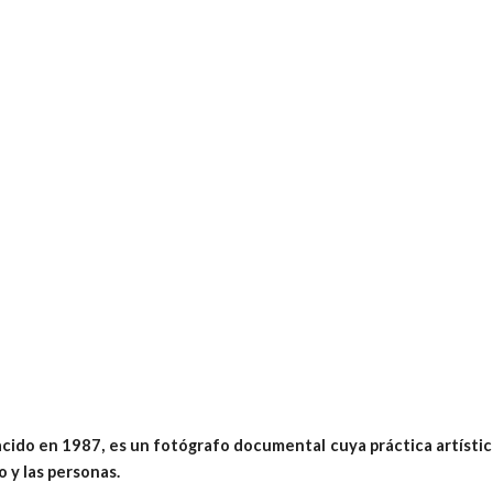
ip to main content
Skip to navigat
cido en 1987, es un fotógrafo documental cuya práctica artístic
o y las personas.