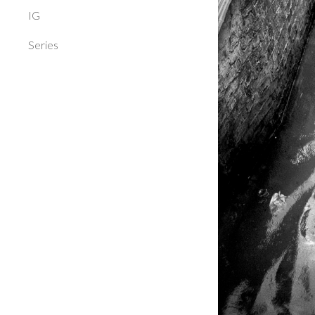
IG
Series